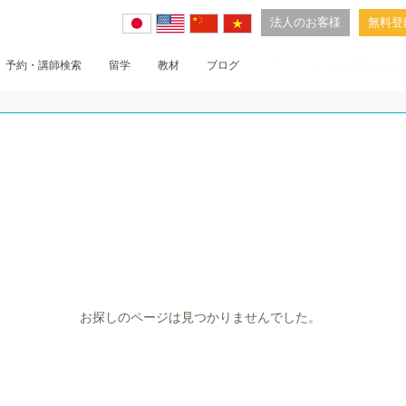
法人のお客様
無料登
フィリピンの事はお
予約・講師検索
留学
教材
ブログ
フィリピン留学の魅力
パロッツ君留学の特徴
1無料レッスンFree lesson
留学体験談
留学費用
サイパン体験旅行
お探しのページは見つかりませんでした。