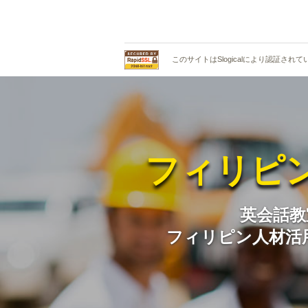
このサイトはSlogicalにより認証さ
フィリピ
英会話教
フィリピン人材活