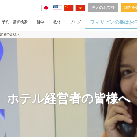
法人のお客様
無料登
フィリピンの事はお
予約・講師検索
留学
教材
ブログ
営者の皆様へ
フィリピン留学の魅力
パロッツ君留学の特徴
留学体験談
留学費用
サイパン体験旅行
ホテル経営者の皆様へ