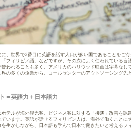
次に、世界で3番目に英語を話す人口が多い国であることをご存
」「フィリピノ語」などですが、その次によく使われている言語
が使われることも多く、アメリカのハリウッド映画は字幕なし
世界の多くの企業から、コールセンターのアウトソーシング先
ト＝英語力＋日本語力
のホテルが海外観光客、ビジネス客に対する「接遇」改善を課
れています。英語が話せるフィリピン人は、海外で働くことに大
力を生かしながら、日本語も学んで日本で働きたいと考えるフ